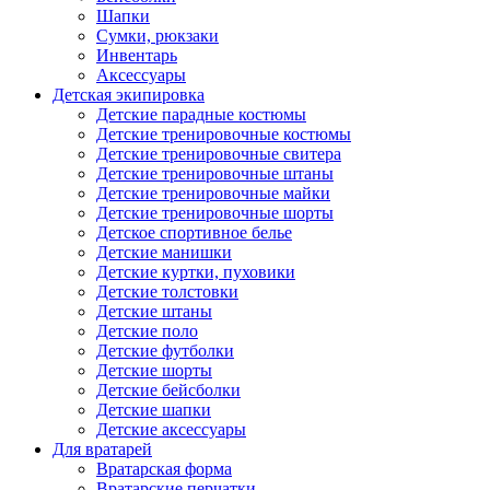
Шапки
Сумки, рюкзаки
Инвентарь
Аксессуары
Детская экипировка
Детские парадные костюмы
Детские тренировочные костюмы
Детские тренировочные свитера
Детские тренировочные штаны
Детские тренировочные майки
Детские тренировочные шорты
Детское спортивное белье
Детские манишки
Детские куртки, пуховики
Детские толстовки
Детские штаны
Детские поло
Детские футболки
Детские шорты
Детские бейсболки
Детские шапки
Детские аксессуары
Для вратарей
Вратарская форма
Вратарские перчатки