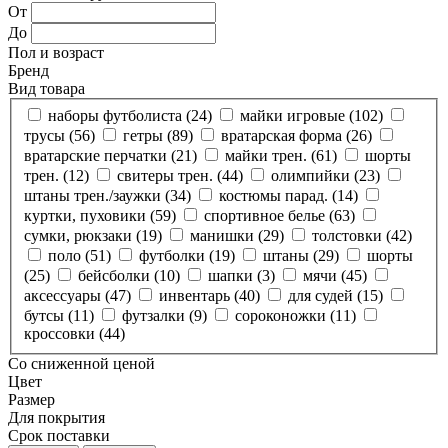
От
До
Пол и возраст
Бренд
Вид товара
наборы футболиста (
24
)
майки игровые (
102
)
трусы (
56
)
гетры (
89
)
вратарская форма (
26
)
вратарские перчатки (
21
)
майки трен. (
61
)
шорты
трен. (
12
)
свитеры трен. (
44
)
олимпийки (
23
)
штаны трен./заужки (
34
)
костюмы парад. (
14
)
куртки, пуховики (
59
)
спортивное белье (
63
)
сумки, рюкзаки (
19
)
манишки (
29
)
толстовки (
42
)
поло (
51
)
футболки (
19
)
штаны (
29
)
шорты
(
25
)
бейсболки (
10
)
шапки (
3
)
мячи (
45
)
аксессуары (
47
)
инвентарь (
40
)
для судей (
15
)
бутсы (
11
)
футзалки (
9
)
сороконожки (
11
)
кроссовки (
44
)
Со сниженной ценой
Цвет
Размер
Для покрытия
Срок поставки