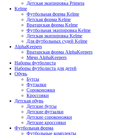
Детская экипировка Primera
Kelme
Футбольная форма Kelme
Детская форма Kelme
Вратарская форма Kelme
Футбольная экипировка Kelme
Детская экипировка Kelme
Для футбольных судей Kelme
AlphaKeepers
Вратарская форма AlphaKeepers
Мячи AlphaKeepers
Наборы футболиста
Наборы футболиста для детей
Обувь
Бутсы
Футзалки
Сороконожки
Кроссовки
Детская обувь
Детские бутсы
Детские футзалки
Детские сороконожки
Детские кроссовки
Футбольная форма
Футбольные комплекты