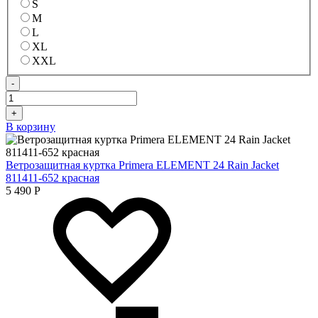
S
M
L
XL
XXL
-
+
В корзину
Ветрозащитная куртка Primera ELEMENT 24 Rain Jacket
811411-652 красная
5 490
Р