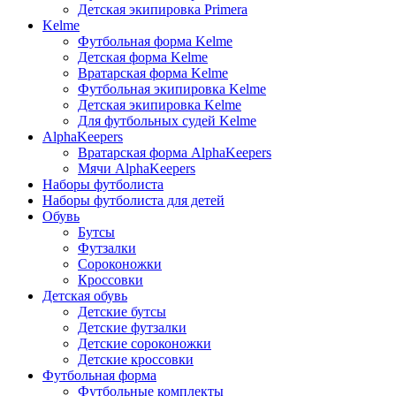
Детская экипировка Primera
Kelme
Футбольная форма Kelme
Детская форма Kelme
Вратарская форма Kelme
Футбольная экипировка Kelme
Детская экипировка Kelme
Для футбольных судей Kelme
AlphaKeepers
Вратарская форма AlphaKeepers
Мячи AlphaKeepers
Наборы футболиста
Наборы футболиста для детей
Обувь
Бутсы
Футзалки
Сороконожки
Кроссовки
Детская обувь
Детские бутсы
Детские футзалки
Детские сороконожки
Детские кроссовки
Футбольная форма
Футбольные комплекты