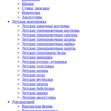
Шапки
Сумки, рюкзаки
Инвентарь
Аксессуары
Детская экипировка
Детские парадные костюмы
Детские тренировочные костюмы
Детские тренировочные свитера
Детские тренировочные штаны
Детские тренировочные майки
Детские тренировочные шорты
Детское спортивное белье
Детские манишки
Детские куртки, пуховики
Детские толстовки
Детские штаны
Детские поло
Детские футболки
Детские шорты
Детские бейсболки
Детские шапки
Детские аксессуары
Для вратарей
Вратарская форма
Вратарские перчатки