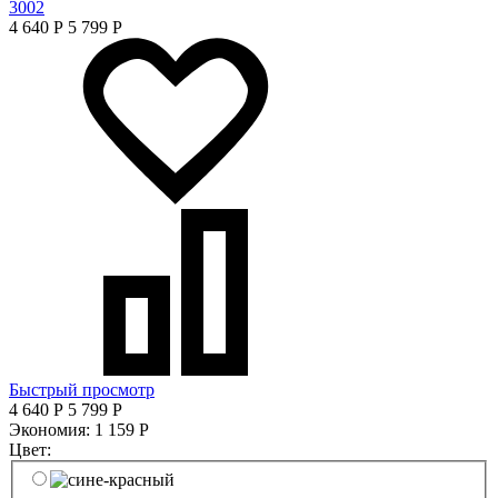
3002
4 640
Р
5 799
Р
Быстрый просмотр
4 640
Р
5 799
Р
Экономия:
1 159
Р
Цвет: