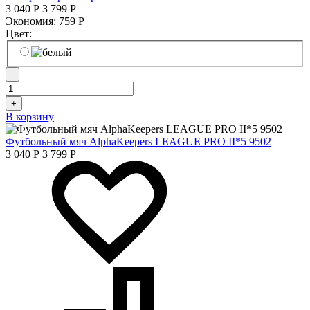
3 040
Р
3 799
Р
Экономия:
759
Р
Цвет:
-
+
В корзину
Футбольный мяч AlphaKeepers LEAGUE PRO II*5 9502
3 040
Р
3 799
Р