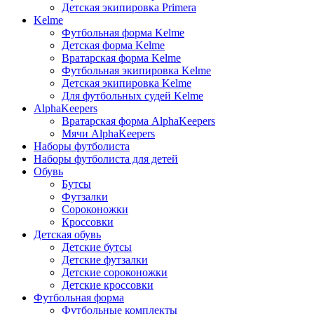
Детская экипировка Primera
Kelme
Футбольная форма Kelme
Детская форма Kelme
Вратарская форма Kelme
Футбольная экипировка Kelme
Детская экипировка Kelme
Для футбольных судей Kelme
AlphaKeepers
Вратарская форма AlphaKeepers
Мячи AlphaKeepers
Наборы футболиста
Наборы футболиста для детей
Обувь
Бутсы
Футзалки
Сороконожки
Кроссовки
Детская обувь
Детские бутсы
Детские футзалки
Детские сороконожки
Детские кроссовки
Футбольная форма
Футбольные комплекты