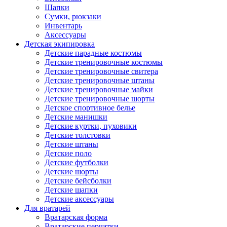
Шапки
Сумки, рюкзаки
Инвентарь
Аксессуары
Детская экипировка
Детские парадные костюмы
Детские тренировочные костюмы
Детские тренировочные свитера
Детские тренировочные штаны
Детские тренировочные майки
Детские тренировочные шорты
Детское спортивное белье
Детские манишки
Детские куртки, пуховики
Детские толстовки
Детские штаны
Детские поло
Детские футболки
Детские шорты
Детские бейсболки
Детские шапки
Детские аксессуары
Для вратарей
Вратарская форма
Вратарские перчатки