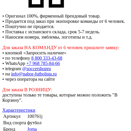
• Оригинал 100%, фирменный брендовый товар.
• Продается под заказ при экипировке команды от 6 человек.
• Поштучно не продается.
• Поставка с испанского склада, срок 5-7 недель.
• Наносим номера, эмблемы, логотипы и т.д.
Для заказа НА КОМАНДУ от 6 человек пришлите заявку:
• кнопкой «Запросить наличие»
• по телефону
8 800 333-43-68
• WhatsApp
+7 968 785-84-66
• telegram
@soccershopru
• на
info@nabor-futbolista.ru
• через оператора на сайте
Для заказа В РОЗНИЦУ:
доступны только те товары, которые можно положить "В
Корзину".
Характеристики
Артикул
100761j
Вид спорта
футбол
Бренд
Joma