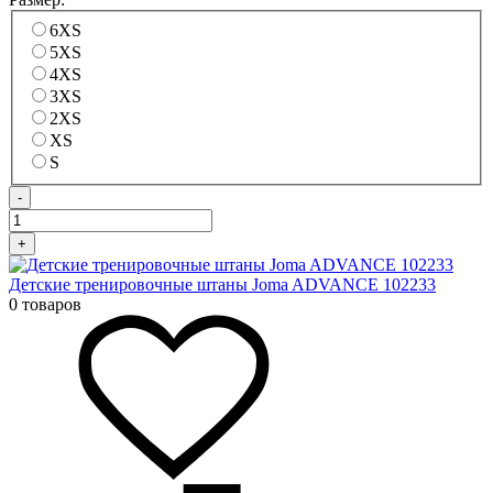
6XS
5XS
4XS
3XS
2XS
XS
S
-
+
Детские тренировочные штаны Joma ADVANCE 102233
0 товаров