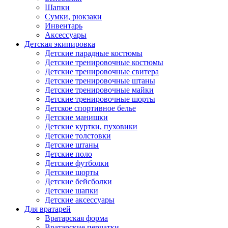
Шапки
Сумки, рюкзаки
Инвентарь
Аксессуары
Детская экипировка
Детские парадные костюмы
Детские тренировочные костюмы
Детские тренировочные свитера
Детские тренировочные штаны
Детские тренировочные майки
Детские тренировочные шорты
Детское спортивное белье
Детские манишки
Детские куртки, пуховики
Детские толстовки
Детские штаны
Детские поло
Детские футболки
Детские шорты
Детские бейсболки
Детские шапки
Детские аксессуары
Для вратарей
Вратарская форма
Вратарские перчатки