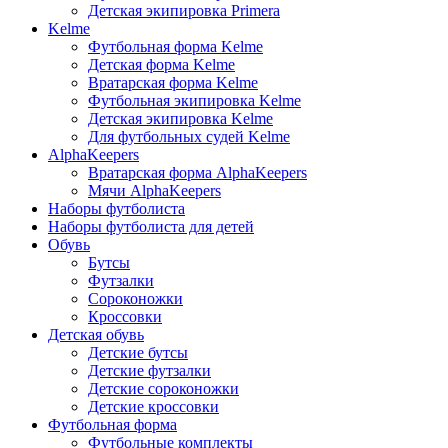
Детская экипировка Primera
Kelme
Футбольная форма Kelme
Детская форма Kelme
Вратарская форма Kelme
Футбольная экипировка Kelme
Детская экипировка Kelme
Для футбольных судей Kelme
AlphaKeepers
Вратарская форма AlphaKeepers
Мячи AlphaKeepers
Наборы футболиста
Наборы футболиста для детей
Обувь
Бутсы
Футзалки
Сороконожки
Кроссовки
Детская обувь
Детские бутсы
Детские футзалки
Детские сороконожки
Детские кроссовки
Футбольная форма
Футбольные комплекты