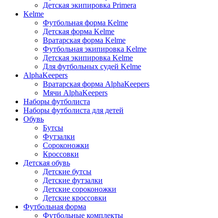
Детская экипировка Primera
Kelme
Футбольная форма Kelme
Детская форма Kelme
Вратарская форма Kelme
Футбольная экипировка Kelme
Детская экипировка Kelme
Для футбольных судей Kelme
AlphaKeepers
Вратарская форма AlphaKeepers
Мячи AlphaKeepers
Наборы футболиста
Наборы футболиста для детей
Обувь
Бутсы
Футзалки
Сороконожки
Кроссовки
Детская обувь
Детские бутсы
Детские футзалки
Детские сороконожки
Детские кроссовки
Футбольная форма
Футбольные комплекты