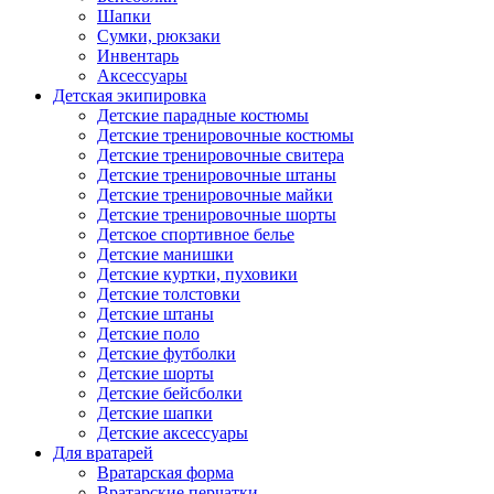
Шапки
Сумки, рюкзаки
Инвентарь
Аксессуары
Детская экипировка
Детские парадные костюмы
Детские тренировочные костюмы
Детские тренировочные свитера
Детские тренировочные штаны
Детские тренировочные майки
Детские тренировочные шорты
Детское спортивное белье
Детские манишки
Детские куртки, пуховики
Детские толстовки
Детские штаны
Детские поло
Детские футболки
Детские шорты
Детские бейсболки
Детские шапки
Детские аксессуары
Для вратарей
Вратарская форма
Вратарские перчатки