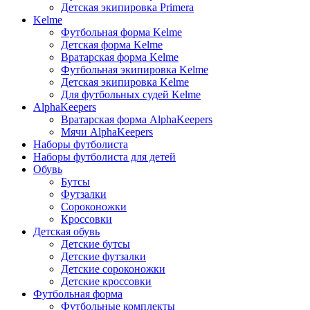
Детская экипировка Primera
Kelme
Футбольная форма Kelme
Детская форма Kelme
Вратарская форма Kelme
Футбольная экипировка Kelme
Детская экипировка Kelme
Для футбольных судей Kelme
AlphaKeepers
Вратарская форма AlphaKeepers
Мячи AlphaKeepers
Наборы футболиста
Наборы футболиста для детей
Обувь
Бутсы
Футзалки
Сороконожки
Кроссовки
Детская обувь
Детские бутсы
Детские футзалки
Детские сороконожки
Детские кроссовки
Футбольная форма
Футбольные комплекты