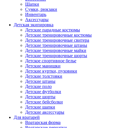
Шапки
Сумки, рюкзаки
Инвентарь
Аксессуары
Детская экипировка
Детские парадные костюмы
Детские тренировочные костюмы
Детские тренировочные свитера
Детские тренировочные штаны
Детские тренировочные майки
Детские тренировочные шорты
Детское спортивное белье
Детские манишки
Детские куртки, пуховики
Детские толстовки
Детские штаны
Детские поло
Детские футболки
Детские шорты
Детские бейсболки
Детские шапки
Детские аксессуары
Для вратарей
Вратарская форма
Вратарские перчатки