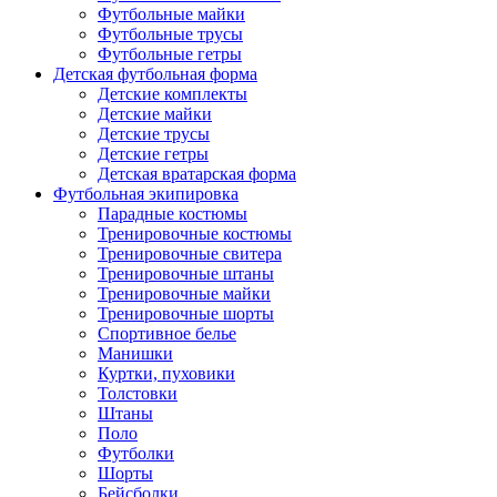
Футбольные майки
Футбольные трусы
Футбольные гетры
Детская футбольная форма
Детские комплекты
Детские майки
Детские трусы
Детские гетры
Детская вратарская форма
Футбольная экипировка
Парадные костюмы
Тренировочные костюмы
Тренировочные свитера
Тренировочные штаны
Тренировочные майки
Тренировочные шорты
Спортивное белье
Манишки
Куртки, пуховики
Толстовки
Штаны
Поло
Футболки
Шорты
Бейсболки