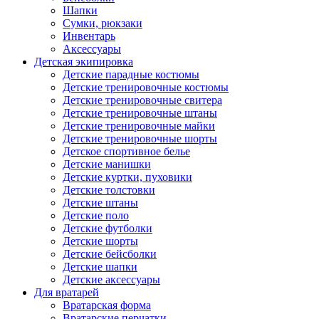
Шапки
Сумки, рюкзаки
Инвентарь
Аксессуары
Детская экипировка
Детские парадные костюмы
Детские тренировочные костюмы
Детские тренировочные свитера
Детские тренировочные штаны
Детские тренировочные майки
Детские тренировочные шорты
Детское спортивное белье
Детские манишки
Детские куртки, пуховики
Детские толстовки
Детские штаны
Детские поло
Детские футболки
Детские шорты
Детские бейсболки
Детские шапки
Детские аксессуары
Для вратарей
Вратарская форма
Вратарские перчатки