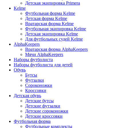
Детская экипировка Primera
Kelme
Футбольная форма Kelme
Детская форма Kelme
Вратарская форма Kelme
Футбольная экипировка Kelme
Детская экипировка Kelme
Для футбольных судей Kelme
AlphaKeepers
Вратарская форма AlphaKeepers
Мячи AlphaKeepers
Наборы футболиста
Наборы футболиста для детей
Обувь
Бутсы
Футзалки
Сороконожки
Кроссовки
Детская обувь
Детские бутсы
Детские футзалки
Детские сороконожки
Детские кроссовки
Футбольная форма
Футбольные комплекты