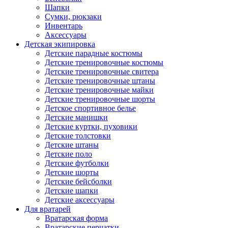
Шапки
Сумки, рюкзаки
Инвентарь
Аксессуары
Детская экипировка
Детские парадные костюмы
Детские тренировочные костюмы
Детские тренировочные свитера
Детские тренировочные штаны
Детские тренировочные майки
Детские тренировочные шорты
Детское спортивное белье
Детские манишки
Детские куртки, пуховики
Детские толстовки
Детские штаны
Детские поло
Детские футболки
Детские шорты
Детские бейсболки
Детские шапки
Детские аксессуары
Для вратарей
Вратарская форма
Вратарские перчатки