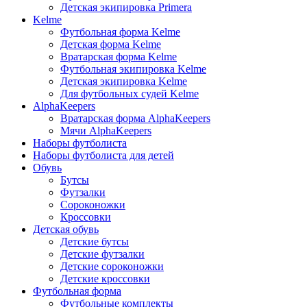
Детская экипировка Primera
Kelme
Футбольная форма Kelme
Детская форма Kelme
Вратарская форма Kelme
Футбольная экипировка Kelme
Детская экипировка Kelme
Для футбольных судей Kelme
AlphaKeepers
Вратарская форма AlphaKeepers
Мячи AlphaKeepers
Наборы футболиста
Наборы футболиста для детей
Обувь
Бутсы
Футзалки
Сороконожки
Кроссовки
Детская обувь
Детские бутсы
Детские футзалки
Детские сороконожки
Детские кроссовки
Футбольная форма
Футбольные комплекты