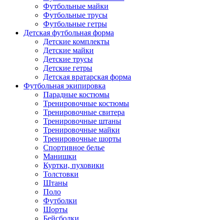
Футбольные майки
Футбольные трусы
Футбольные гетры
Детская футбольная форма
Детские комплекты
Детские майки
Детские трусы
Детские гетры
Детская вратарская форма
Футбольная экипировка
Парадные костюмы
Тренировочные костюмы
Тренировочные свитера
Тренировочные штаны
Тренировочные майки
Тренировочные шорты
Спортивное белье
Манишки
Куртки, пуховики
Толстовки
Штаны
Поло
Футболки
Шорты
Бейсболки