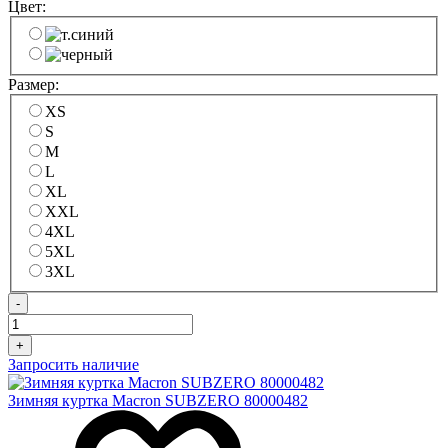
Цвет:
Размер:
XS
S
M
L
XL
XXL
4XL
5XL
3XL
-
+
Запросить наличие
Зимняя куртка Macron SUBZERO 80000482