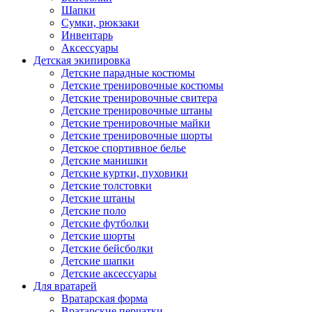
Шапки
Сумки, рюкзаки
Инвентарь
Аксессуары
Детская экипировка
Детские парадные костюмы
Детские тренировочные костюмы
Детские тренировочные свитера
Детские тренировочные штаны
Детские тренировочные майки
Детские тренировочные шорты
Детское спортивное белье
Детские манишки
Детские куртки, пуховики
Детские толстовки
Детские штаны
Детские поло
Детские футболки
Детские шорты
Детские бейсболки
Детские шапки
Детские аксессуары
Для вратарей
Вратарская форма
Вратарские перчатки