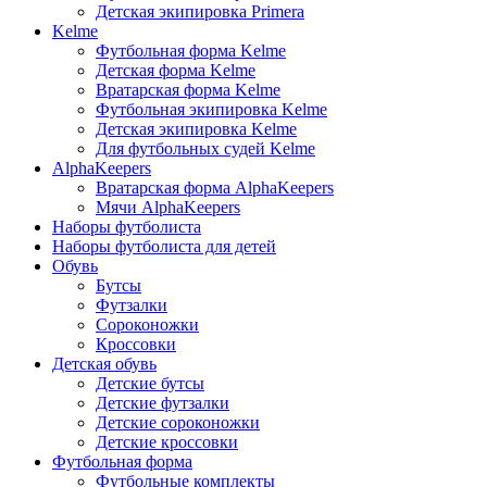
Детская экипировка Primera
Kelme
Футбольная форма Kelme
Детская форма Kelme
Вратарская форма Kelme
Футбольная экипировка Kelme
Детская экипировка Kelme
Для футбольных судей Kelme
AlphaKeepers
Вратарская форма AlphaKeepers
Мячи AlphaKeepers
Наборы футболиста
Наборы футболиста для детей
Обувь
Бутсы
Футзалки
Сороконожки
Кроссовки
Детская обувь
Детские бутсы
Детские футзалки
Детские сороконожки
Детские кроссовки
Футбольная форма
Футбольные комплекты