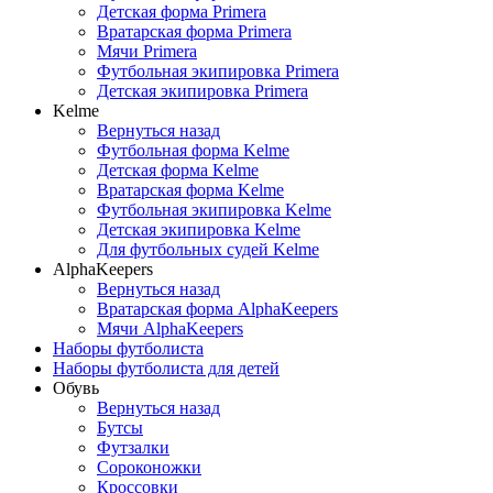
Детская форма Primera
Вратарская форма Primera
Мячи Primera
Футбольная экипировка Primera
Детская экипировка Primera
Kelme
Вернуться назад
Футбольная форма Kelme
Детская форма Kelme
Вратарская форма Kelme
Футбольная экипировка Kelme
Детская экипировка Kelme
Для футбольных судей Kelme
AlphaKeepers
Вернуться назад
Вратарская форма AlphaKeepers
Мячи AlphaKeepers
Наборы футболиста
Наборы футболиста для детей
Обувь
Вернуться назад
Бутсы
Футзалки
Сороконожки
Кроссовки