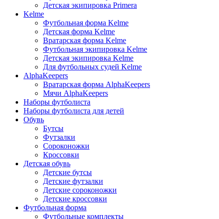
Детская экипировка Primera
Kelme
Футбольная форма Kelme
Детская форма Kelme
Вратарская форма Kelme
Футбольная экипировка Kelme
Детская экипировка Kelme
Для футбольных судей Kelme
AlphaKeepers
Вратарская форма AlphaKeepers
Мячи AlphaKeepers
Наборы футболиста
Наборы футболиста для детей
Обувь
Бутсы
Футзалки
Сороконожки
Кроссовки
Детская обувь
Детские бутсы
Детские футзалки
Детские сороконожки
Детские кроссовки
Футбольная форма
Футбольные комплекты