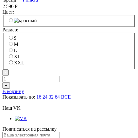
2 590
Р
Цвет:
Размер:
S
M
L
XL
XXL
-
+
В корзину
Показывать по:
16
24
32
64
ВСЕ
Наш VK
Подписаться на рассылку