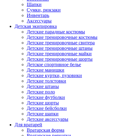
Шапки
Сумки, рюкзаки
Инвентарь
Аксессуары
Детская экипировка
Детские парадные костюмы
Детские тренировочные костюмы
Детские тренировочные свитера
Детские тренировочные штаны
Детские тренировочные майки
Детские тренировочные шорты
Детское спортивное белье
Детские манишки
Детские куртки, пуховики
Детские толстовки
Детские штаны
Детские поло
Детские футболки
Детские шорты
Детские бейсболки
Детские шапки
Детские аксессуары
Для вратарей
Вратарская форма
Вратарские перчатки