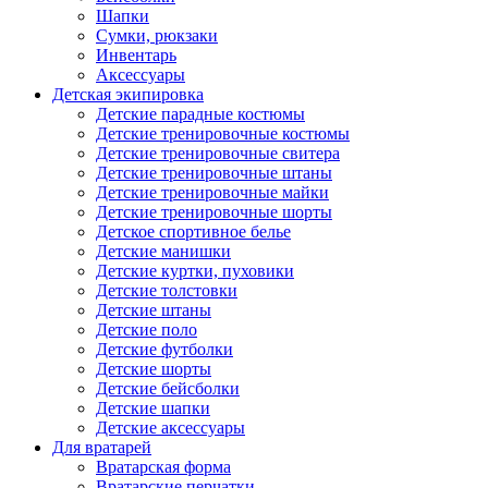
Шапки
Сумки, рюкзаки
Инвентарь
Аксессуары
Детская экипировка
Детские парадные костюмы
Детские тренировочные костюмы
Детские тренировочные свитера
Детские тренировочные штаны
Детские тренировочные майки
Детские тренировочные шорты
Детское спортивное белье
Детские манишки
Детские куртки, пуховики
Детские толстовки
Детские штаны
Детские поло
Детские футболки
Детские шорты
Детские бейсболки
Детские шапки
Детские аксессуары
Для вратарей
Вратарская форма
Вратарские перчатки