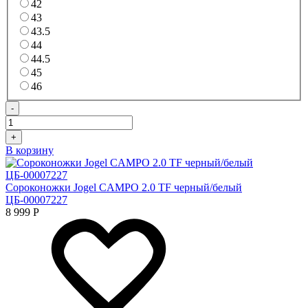
42
43
43.5
44
44.5
45
46
-
+
В корзину
Сороконожки Jogel CAMPO 2.0 TF черный/белый
ЦБ-00007227
8 999
Р