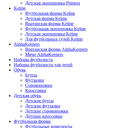
Детская экипировка Primera
Kelme
Футбольная форма Kelme
Детская форма Kelme
Вратарская форма Kelme
Футбольная экипировка Kelme
Детская экипировка Kelme
Для футбольных судей Kelme
AlphaKeepers
Вратарская форма AlphaKeepers
Мячи AlphaKeepers
Наборы футболиста
Наборы футболиста для детей
Обувь
Бутсы
Футзалки
Сороконожки
Кроссовки
Детская обувь
Детские бутсы
Детские футзалки
Детские сороконожки
Детские кроссовки
Футбольная форма
Футбольные комплекты