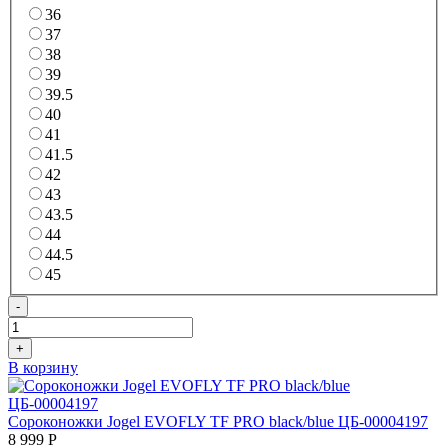
36
37
38
39
39.5
40
41
41.5
42
43
43.5
44
44.5
45
-
+
В корзину
Сороконожки Jogel EVOFLY TF PRO black/blue ЦБ-00004197
8 999
Р