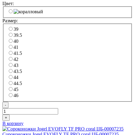
Цвет:
Размер:
39
39.5
40
41
41.5
42
43
43.5
44
44.5
45
46
-
+
В корзину
Сороконожки Jogel EVOFLY TF PRO coral ЦБ-00007235