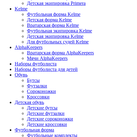
Детская экипировка Primera
Kelme
Футбольная форма Kelme
Детская форма Kelme
Вратарская форма Kelme
Футбольная экипировка Kelme
Детская экипировка Kelme
Для футбольных судей Kelme
AlphaKeepers
Вратарская форма AlphaKeepers
Мячи AlphaKeepers
Наборы футболиста
Наборы футболиста для детей
Обувь
Бутсы
Футзалки
Сороконожки
Кроссовки
Детская обувь
Детские бутсы
Детские футзалки
Детские сороконожки
Детские кроссовки
Футбольная форма
Футбольные комплекты