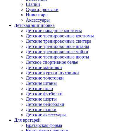
Шапки
Сумки, рюкзаки
Инвентарь
Аксессуары
Детская экипировка
Детские парадные костюмы
Детские тренировочные костюмы
Детские тренировочные свитера
Детские тренировочные штаны
Детские тренировочные майки
Детские тренировочные шорты
Детское спортивное белье
Детские манишки
Детские куртки, пуховики
Детские толстовки
Детские штаны
Детские поло
Детские футболки
Детские шорты
Детские бейсболки
Детские шапки
Детские аксессуары
Для вратарей
Вратарская форма
Вратарские перчатки