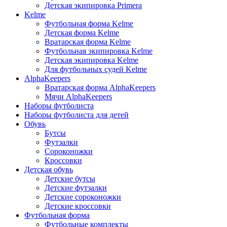
Детская экипировка Primera
Kelme
Футбольная форма Kelme
Детская форма Kelme
Вратарская форма Kelme
Футбольная экипировка Kelme
Детская экипировка Kelme
Для футбольных судей Kelme
AlphaKeepers
Вратарская форма AlphaKeepers
Мячи AlphaKeepers
Наборы футболиста
Наборы футболиста для детей
Обувь
Бутсы
Футзалки
Сороконожки
Кроссовки
Детская обувь
Детские бутсы
Детские футзалки
Детские сороконожки
Детские кроссовки
Футбольная форма
Футбольные комплекты