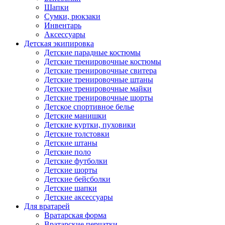
Шапки
Сумки, рюкзаки
Инвентарь
Аксессуары
Детская экипировка
Детские парадные костюмы
Детские тренировочные костюмы
Детские тренировочные свитера
Детские тренировочные штаны
Детские тренировочные майки
Детские тренировочные шорты
Детское спортивное белье
Детские манишки
Детские куртки, пуховики
Детские толстовки
Детские штаны
Детские поло
Детские футболки
Детские шорты
Детские бейсболки
Детские шапки
Детские аксессуары
Для вратарей
Вратарская форма
Вратарские перчатки