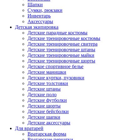
Шапки
Сумки, рюкзаки
Инвентарь
Аксессуары
Детская экипировка
Детские парадные костюмы
Детские тренировочные костюмы
Детские тренировочные свитера
Детские тренировочные штаны
Детские тренировочные майки
Детские тренировочные шорты
Детское спортивное белье
Детские манишки
Детские куртки, пуховики
Детские толстовки
Детские штаны
Детские поло
Детские футболки
Детские шорты
Детские бейсболки
Детские шапки
Детские аксессуары
Для вратарей
Вратарская форма
Вратарские перчатки