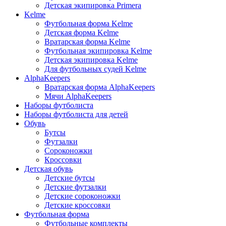
Детская экипировка Primera
Kelme
Футбольная форма Kelme
Детская форма Kelme
Вратарская форма Kelme
Футбольная экипировка Kelme
Детская экипировка Kelme
Для футбольных судей Kelme
AlphaKeepers
Вратарская форма AlphaKeepers
Мячи AlphaKeepers
Наборы футболиста
Наборы футболиста для детей
Обувь
Бутсы
Футзалки
Сороконожки
Кроссовки
Детская обувь
Детские бутсы
Детские футзалки
Детские сороконожки
Детские кроссовки
Футбольная форма
Футбольные комплекты