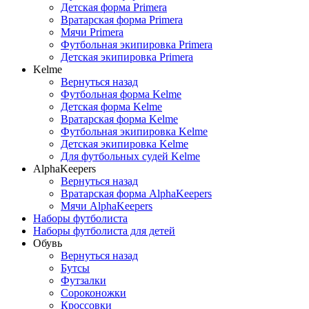
Детская форма Primera
Вратарская форма Primera
Мячи Primera
Футбольная экипировка Primera
Детская экипировка Primera
Kelme
Вернуться назад
Футбольная форма Kelme
Детская форма Kelme
Вратарская форма Kelme
Футбольная экипировка Kelme
Детская экипировка Kelme
Для футбольных судей Kelme
AlphaKeepers
Вернуться назад
Вратарская форма AlphaKeepers
Мячи AlphaKeepers
Наборы футболиста
Наборы футболиста для детей
Обувь
Вернуться назад
Бутсы
Футзалки
Сороконожки
Кроссовки