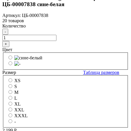
ЦБ-00007838 сине-белая
Артикул: ЦБ-00007838
20 товаров
Количество
-
+
Цвет
Размер
Таблица размеров
XS
S
M
L
XL
XXL
XXXL
-
2 199
Р