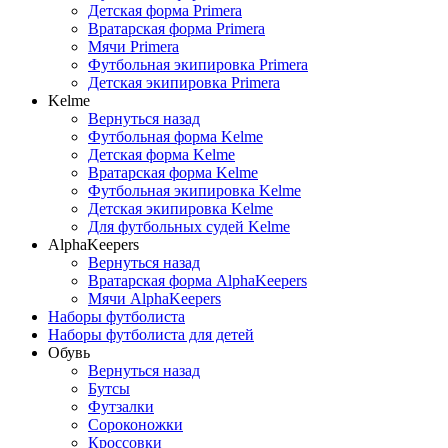
Детская форма Primera
Вратарская форма Primera
Мячи Primera
Футбольная экипировка Primera
Детская экипировка Primera
Kelme
Вернуться назад
Футбольная форма Kelme
Детская форма Kelme
Вратарская форма Kelme
Футбольная экипировка Kelme
Детская экипировка Kelme
Для футбольных судей Kelme
AlphaKeepers
Вернуться назад
Вратарская форма AlphaKeepers
Мячи AlphaKeepers
Наборы футболиста
Наборы футболиста для детей
Обувь
Вернуться назад
Бутсы
Футзалки
Сороконожки
Кроссовки