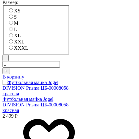
Размер:
XS
S
M
L
XL
XXL
XXXL
-
+
В корзину
Футбольная майка Jogel
DIVISION Prisma ЦБ-00008058
красная
2 499
Р