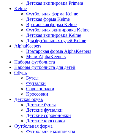
Детская экипировка Primera
Kelme
Футбольная форма Kelme
Детская форма Kelme
Вратарская форма Kelme
Футбольная экипировка Kelme
Детская экипировка Kelme
Для футбольных судей Kelme
AlphaKeepers
Вратарская форма AlphaKeepers
Мячи AlphaKeepers
Наборы футболиста
Наборы футболиста для детей
Обувь
Бутсы
Футзалки
Сороконожки
Кроссовки
Детская обувь
Детские бутсы
Детские футзалки
Детские сороконожки
Детские кроссовки
Футбольная форма
Футбольные комплекты