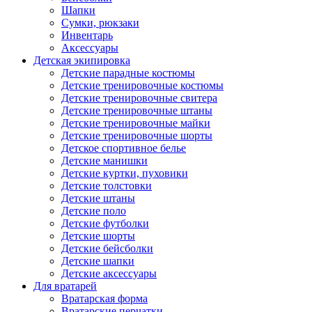
Шапки
Сумки, рюкзаки
Инвентарь
Аксессуары
Детская экипировка
Детские парадные костюмы
Детские тренировочные костюмы
Детские тренировочные свитера
Детские тренировочные штаны
Детские тренировочные майки
Детские тренировочные шорты
Детское спортивное белье
Детские манишки
Детские куртки, пуховики
Детские толстовки
Детские штаны
Детские поло
Детские футболки
Детские шорты
Детские бейсболки
Детские шапки
Детские аксессуары
Для вратарей
Вратарская форма
Вратарские перчатки