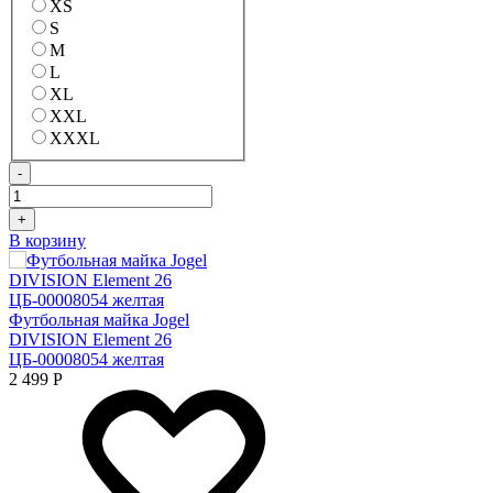
XS
S
M
L
XL
XXL
XXXL
-
+
В корзину
Футбольная майка Jogel
DIVISION Element 26
ЦБ-00008054 желтая
2 499
Р