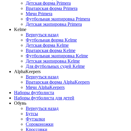
Детская форма Primera
Вратарская форма Primera
Мячи Primera
Футбольная экипировка Primera
Детская экипировка Primera
Kelme
Вернуться назад
Футбольная форма Kelme
Детская форма Kelme
Вратарская форма Kelme
Футбольная экипировка Kelme
Детская экипировка Kelme
Для футбольных судей Kelme
AlphaKeepers
Вернуться назад
Вратарская форма AlphaKeepers
Мячи AlphaKeepers
Наборы футболиста
Наборы футболиста для детей
Обувь
Вернуться назад
Бутсы
Футзалки
Сороконожки
Кроссовки