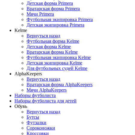
Детская форма Primera
Вратарская форма Primera
Мячи Primera
Футбольная экипировка Primera
Детская экипировка Primera
Kelme
Вернуться назад
Футбольная форма Kelme
Детская форма Kelme
Вратарская форма Kelme
Футбольная экипировка Kelme
Детская экипировка Kelme
Для футбольных судей Kelme
AlphaKeepers
Вернуться назад
Вратарская форма AlphaKeepers
Мячи AlphaKeepers
Наборы футболиста
Наборы футболиста для детей
Обувь
Вернуться назад
Бутсы
Футзалки
Сороконожки
Кроссовки