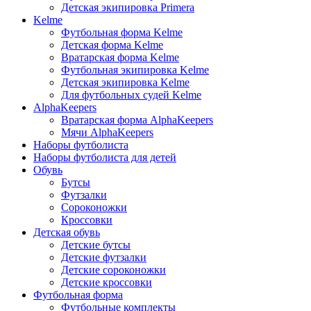
Детская экипировка Primera
Kelme
Футбольная форма Kelme
Детская форма Kelme
Вратарская форма Kelme
Футбольная экипировка Kelme
Детская экипировка Kelme
Для футбольных судей Kelme
AlphaKeepers
Вратарская форма AlphaKeepers
Мячи AlphaKeepers
Наборы футболиста
Наборы футболиста для детей
Обувь
Бутсы
Футзалки
Сороконожки
Кроссовки
Детская обувь
Детские бутсы
Детские футзалки
Детские сороконожки
Детские кроссовки
Футбольная форма
Футбольные комплекты