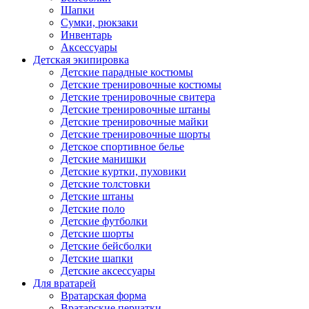
Шапки
Сумки, рюкзаки
Инвентарь
Аксессуары
Детская экипировка
Детские парадные костюмы
Детские тренировочные костюмы
Детские тренировочные свитера
Детские тренировочные штаны
Детские тренировочные майки
Детские тренировочные шорты
Детское спортивное белье
Детские манишки
Детские куртки, пуховики
Детские толстовки
Детские штаны
Детские поло
Детские футболки
Детские шорты
Детские бейсболки
Детские шапки
Детские аксессуары
Для вратарей
Вратарская форма
Вратарские перчатки