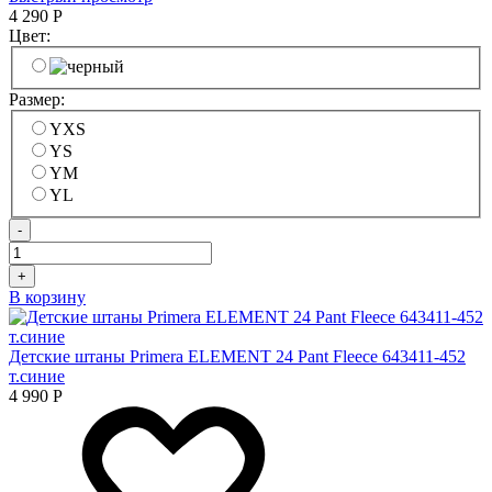
4 290
Р
Цвет:
Размер:
YXS
YS
YM
YL
-
+
В корзину
Детские штаны Primera ELEMENT 24 Pant Fleece 643411-452
т.синие
4 990
Р