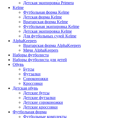
Детская экипировка Primera
Kelme
Футбольная форма Kelme
Детская форма Kelme
Вратарская форма Kelme
Футбольная экипировка Kelme
Детская экипировка Kelme
Для футбольных судей Kelme
AlphaKeepers
Вратарская форма AlphaKeepers
Мячи AlphaKeepers
Наборы футболиста
Наборы футболиста для детей
Обувь
Бутсы
Футзалки
Сороконожки
Кроссовки
Детская обувь
Детские бутсы
Детские футзалки
Детские сороконожки
Детские кроссовки
Футбольная форма
Футбольные комплекты