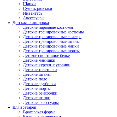
Шапки
Сумки, рюкзаки
Инвентарь
Аксессуары
Детская экипировка
Детские парадные костюмы
Детские тренировочные костюмы
Детские тренировочные свитера
Детские тренировочные штаны
Детские тренировочные майки
Детские тренировочные шорты
Детское спортивное белье
Детские манишки
Детские куртки, пуховики
Детские толстовки
Детские штаны
Детские поло
Детские футболки
Детские шорты
Детские бейсболки
Детские шапки
Детские аксессуары
Для вратарей
Вратарская форма
Вратарские перчатки