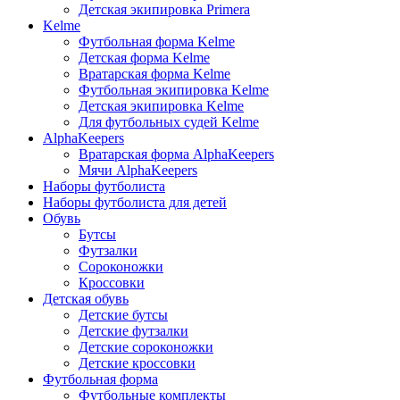
Детская экипировка Primera
Kelme
Футбольная форма Kelme
Детская форма Kelme
Вратарская форма Kelme
Футбольная экипировка Kelme
Детская экипировка Kelme
Для футбольных судей Kelme
AlphaKeepers
Вратарская форма AlphaKeepers
Мячи AlphaKeepers
Наборы футболиста
Наборы футболиста для детей
Обувь
Бутсы
Футзалки
Сороконожки
Кроссовки
Детская обувь
Детские бутсы
Детские футзалки
Детские сороконожки
Детские кроссовки
Футбольная форма
Футбольные комплекты