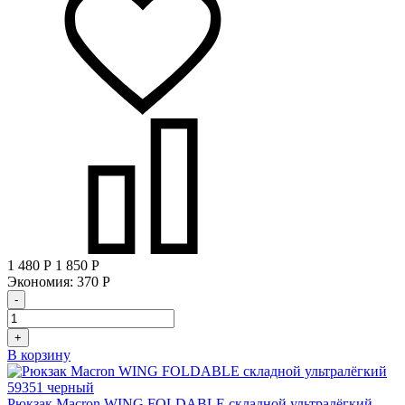
1 480
Р
1 850
Р
Экономия:
370
Р
-
+
В корзину
Рюкзак Macron WING FOLDABLE складной ультралёгкий