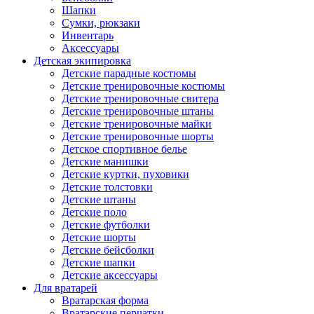
Шапки
Сумки, рюкзаки
Инвентарь
Аксессуары
Детская экипировка
Детские парадные костюмы
Детские тренировочные костюмы
Детские тренировочные свитера
Детские тренировочные штаны
Детские тренировочные майки
Детские тренировочные шорты
Детское спортивное белье
Детские манишки
Детские куртки, пуховики
Детские толстовки
Детские штаны
Детские поло
Детские футболки
Детские шорты
Детские бейсболки
Детские шапки
Детские аксессуары
Для вратарей
Вратарская форма
Вратарские перчатки