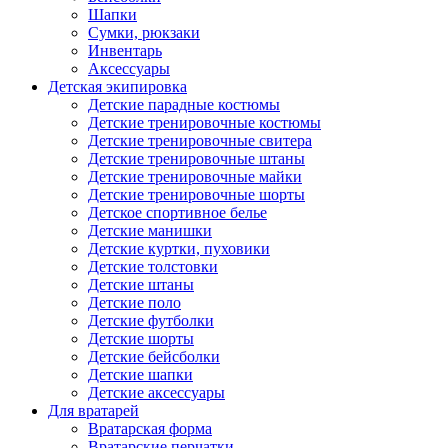
Шапки
Сумки, рюкзаки
Инвентарь
Аксессуары
Детская экипировка
Детские парадные костюмы
Детские тренировочные костюмы
Детские тренировочные свитера
Детские тренировочные штаны
Детские тренировочные майки
Детские тренировочные шорты
Детское спортивное белье
Детские манишки
Детские куртки, пуховики
Детские толстовки
Детские штаны
Детские поло
Детские футболки
Детские шорты
Детские бейсболки
Детские шапки
Детские аксессуары
Для вратарей
Вратарская форма
Вратарские перчатки