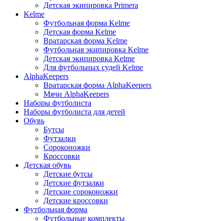
Детская экипировка Primera
Kelme
Футбольная форма Kelme
Детская форма Kelme
Вратарская форма Kelme
Футбольная экипировка Kelme
Детская экипировка Kelme
Для футбольных судей Kelme
AlphaKeepers
Вратарская форма AlphaKeepers
Мячи AlphaKeepers
Наборы футболиста
Наборы футболиста для детей
Обувь
Бутсы
Футзалки
Сороконожки
Кроссовки
Детская обувь
Детские бутсы
Детские футзалки
Детские сороконожки
Детские кроссовки
Футбольная форма
Футбольные комплекты