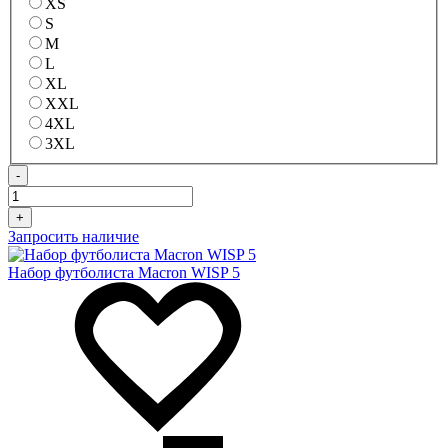
XS
S
M
L
XL
XXL
4XL
3XL
-
+
Запросить наличие
Набор футболиста Macron WISP 5