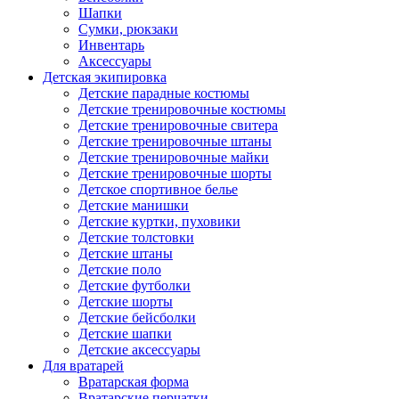
Шапки
Сумки, рюкзаки
Инвентарь
Аксессуары
Детская экипировка
Детские парадные костюмы
Детские тренировочные костюмы
Детские тренировочные свитера
Детские тренировочные штаны
Детские тренировочные майки
Детские тренировочные шорты
Детское спортивное белье
Детские манишки
Детские куртки, пуховики
Детские толстовки
Детские штаны
Детские поло
Детские футболки
Детские шорты
Детские бейсболки
Детские шапки
Детские аксессуары
Для вратарей
Вратарская форма
Вратарские перчатки