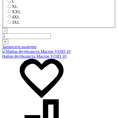
L
XL
XXL
4XL
3XL
-
+
Запросить наличие
Набор футболиста Macron VOID 10