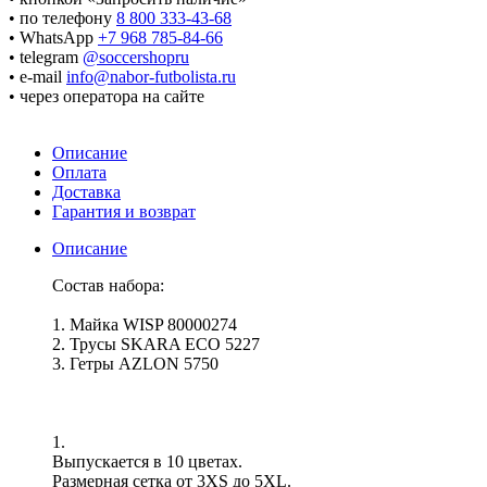
• по телефону
8 800 333-43-68
• WhatsApp
+7 968 785-84-66
• telegram
@soccershopru
• e-mail
info@nabor-futbolista.ru
• через оператора на сайте
Описание
Оплата
Доставка
Гарантия и возврат
Описание
Состав набора:
1. Майка WISP 80000274
2. Трусы SKARA ECO 5227
3. Гетры AZLON 5750
1.
Выпускается в 10 цветах.
Размерная сетка от 3XS до 5XL.