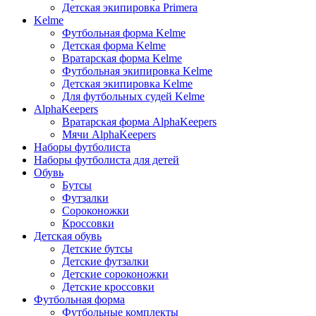
Детская экипировка Primera
Kelme
Футбольная форма Kelme
Детская форма Kelme
Вратарская форма Kelme
Футбольная экипировка Kelme
Детская экипировка Kelme
Для футбольных судей Kelme
AlphaKeepers
Вратарская форма AlphaKeepers
Мячи AlphaKeepers
Наборы футболиста
Наборы футболиста для детей
Обувь
Бутсы
Футзалки
Сороконожки
Кроссовки
Детская обувь
Детские бутсы
Детские футзалки
Детские сороконожки
Детские кроссовки
Футбольная форма
Футбольные комплекты