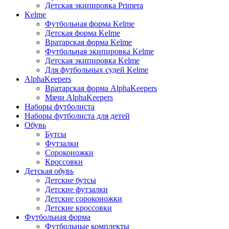
Детская экипировка Primera
Kelme
Футбольная форма Kelme
Детская форма Kelme
Вратарская форма Kelme
Футбольная экипировка Kelme
Детская экипировка Kelme
Для футбольных судей Kelme
AlphaKeepers
Вратарская форма AlphaKeepers
Мячи AlphaKeepers
Наборы футболиста
Наборы футболиста для детей
Обувь
Бутсы
Футзалки
Сороконожки
Кроссовки
Детская обувь
Детские бутсы
Детские футзалки
Детские сороконожки
Детские кроссовки
Футбольная форма
Футбольные комплекты