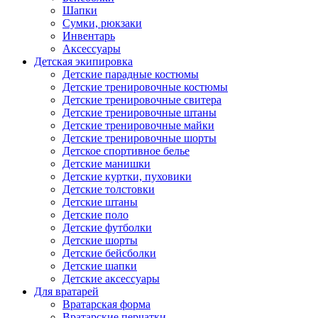
Шапки
Сумки, рюкзаки
Инвентарь
Аксессуары
Детская экипировка
Детские парадные костюмы
Детские тренировочные костюмы
Детские тренировочные свитера
Детские тренировочные штаны
Детские тренировочные майки
Детские тренировочные шорты
Детское спортивное белье
Детские манишки
Детские куртки, пуховики
Детские толстовки
Детские штаны
Детские поло
Детские футболки
Детские шорты
Детские бейсболки
Детские шапки
Детские аксессуары
Для вратарей
Вратарская форма
Вратарские перчатки