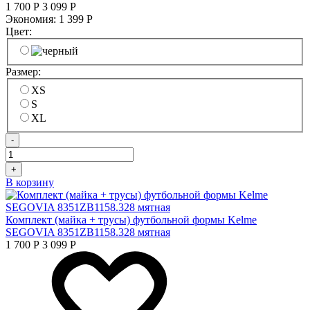
1 700
Р
3 099
Р
Экономия:
1 399
Р
Цвет:
Размер:
XS
S
XL
-
+
В корзину
Комплект (майка + трусы) футбольной формы Kelme
SEGOVIA 8351ZB1158.328 мятная
1 700
Р
3 099
Р