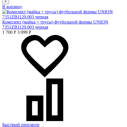
+
В корзину
Комплект (майка + трусы) футбольной формы UNION
7351ZB1129.003 черная
1 700
Р
3 099
Р
Быстрый просмотр