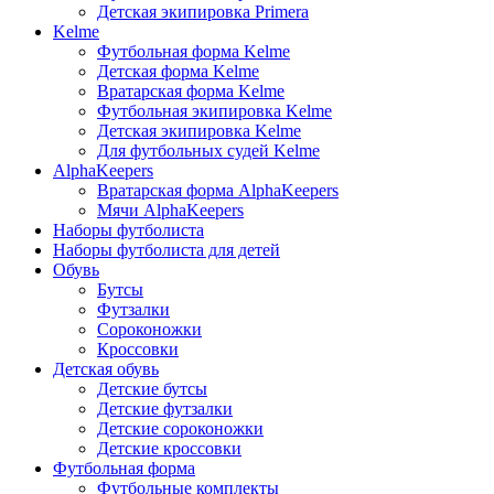
Детская экипировка Primera
Kelme
Футбольная форма Kelme
Детская форма Kelme
Вратарская форма Kelme
Футбольная экипировка Kelme
Детская экипировка Kelme
Для футбольных судей Kelme
AlphaKeepers
Вратарская форма AlphaKeepers
Мячи AlphaKeepers
Наборы футболиста
Наборы футболиста для детей
Обувь
Бутсы
Футзалки
Сороконожки
Кроссовки
Детская обувь
Детские бутсы
Детские футзалки
Детские сороконожки
Детские кроссовки
Футбольная форма
Футбольные комплекты