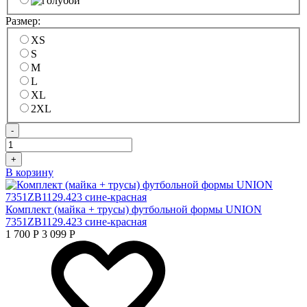
Размер:
XS
S
M
L
XL
2XL
-
+
В корзину
Комплект (майка + трусы) футбольной формы UNION
7351ZB1129.423 сине-красная
1 700
Р
3 099
Р