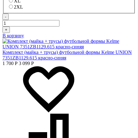
XL
2XL
-
+
В корзину
Комплект (майка + трусы) футбольной формы Kelme UNION
7351ZB1129.615 красно-синяя
1 700
Р
3 099
Р