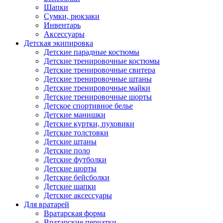
Шапки
Сумки, рюкзаки
Инвентарь
Аксессуары
Детская экипировка
Детские парадные костюмы
Детские тренировочные костюмы
Детские тренировочные свитера
Детские тренировочные штаны
Детские тренировочные майки
Детские тренировочные шорты
Детское спортивное белье
Детские манишки
Детские куртки, пуховики
Детские толстовки
Детские штаны
Детские поло
Детские футболки
Детские шорты
Детские бейсболки
Детские шапки
Детские аксессуары
Для вратарей
Вратарская форма
Вратарские перчатки