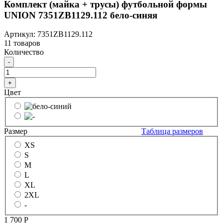
Комплект (майка + трусы) футбольной формы
UNION 7351ZB1129.112 бело-синяя
Артикул: 7351ZB1129.112
11 товаров
Количество
-
+
Цвет
Размер
Таблица размеров
XS
S
M
L
XL
2XL
-
1 700
Р