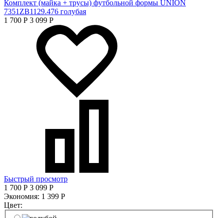
Комплект (майка + трусы) футбольной формы UNION
7351ZB1129.476 голубая
1 700
Р
3 099
Р
Быстрый просмотр
1 700
Р
3 099
Р
Экономия:
1 399
Р
Цвет: