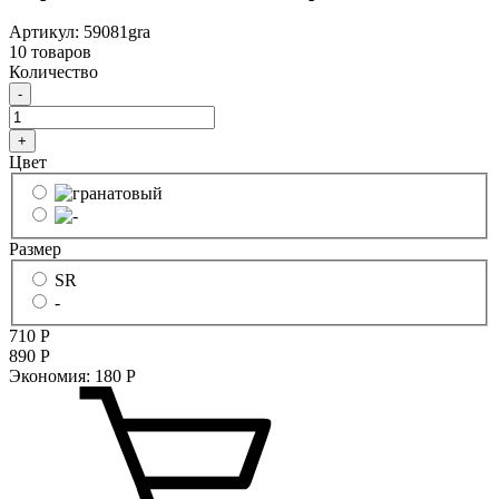
Артикул: 59081gra
10 товаров
Количество
-
+
Цвет
Размер
SR
-
710
Р
890
Р
Экономия:
180
Р