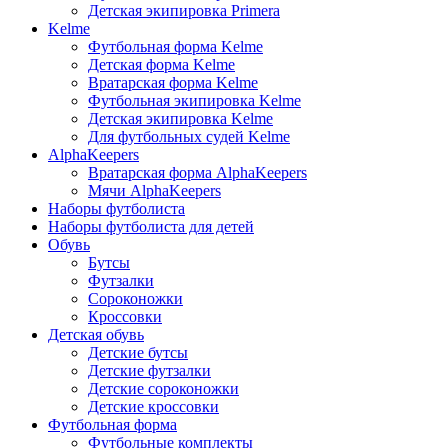
Детская экипировка Primera
Kelme
Футбольная форма Kelme
Детская форма Kelme
Вратарская форма Kelme
Футбольная экипировка Kelme
Детская экипировка Kelme
Для футбольных судей Kelme
AlphaKeepers
Вратарская форма AlphaKeepers
Мячи AlphaKeepers
Наборы футболиста
Наборы футболиста для детей
Обувь
Бутсы
Футзалки
Сороконожки
Кроссовки
Детская обувь
Детские бутсы
Детские футзалки
Детские сороконожки
Детские кроссовки
Футбольная форма
Футбольные комплекты