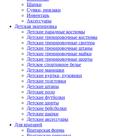
Шапки
Сумки, рюкзаки
Инвентарь
Аксессуары
Детская экипировка
Детские парадные костюмы
Детские тренировочные костюмы
Детские тренировочные свитера
Детские тренировочные штаны
Детские тренировочные майки
Детские тренировочные шорты
Детское спортивное белье
Детские манишки
Детские куртки, пуховики
Детские толстовки
Детские штаны
Детские поло
Детские футболки
Детские шорты
Детские бейсболки
Детские шапки
Детские аксессуары
Для вратарей
Вратарская форма
Вратарские перчатки