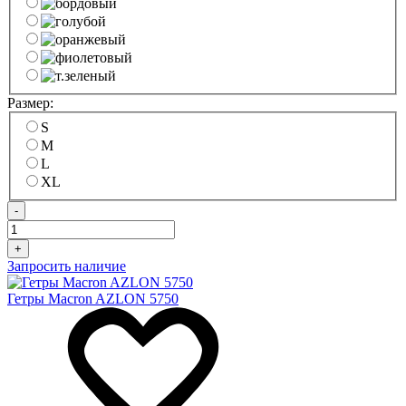
Размер:
S
M
L
XL
-
+
Запросить наличие
Гетры Macron AZLON 5750