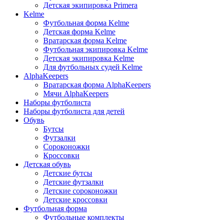
Детская экипировка Primera
Kelme
Футбольная форма Kelme
Детская форма Kelme
Вратарская форма Kelme
Футбольная экипировка Kelme
Детская экипировка Kelme
Для футбольных судей Kelme
AlphaKeepers
Вратарская форма AlphaKeepers
Мячи AlphaKeepers
Наборы футболиста
Наборы футболиста для детей
Обувь
Бутсы
Футзалки
Сороконожки
Кроссовки
Детская обувь
Детские бутсы
Детские футзалки
Детские сороконожки
Детские кроссовки
Футбольная форма
Футбольные комплекты