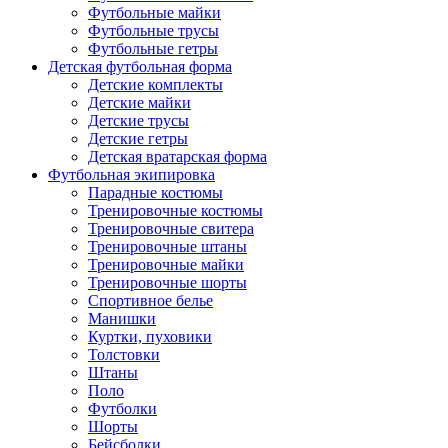
Футбольные майки
Футбольные трусы
Футбольные гетры
Детская футбольная форма
Детские комплекты
Детские майки
Детские трусы
Детские гетры
Детская вратарская форма
Футбольная экипировка
Парадные костюмы
Тренировочные костюмы
Тренировочные свитера
Тренировочные штаны
Тренировочные майки
Тренировочные шорты
Спортивное белье
Манишки
Куртки, пуховики
Толстовки
Штаны
Поло
Футболки
Шорты
Бейсболки