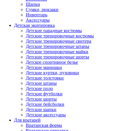
Шапки
Сумки, рюкзаки
Инвентарь
Аксессуары
Детская экипировка
Детские парадные костюмы
Детские тренировочные костюмы
Детские тренировочные свитера
Детские тренировочные штаны
Детские тренировочные майки
Детские тренировочные шорты
Детское спортивное белье
Детские манишки
Детские куртки, пуховики
Детские толстовки
Детские штаны
Детские поло
Детские футболки
Детские шорты
Детские бейсболки
Детские шапки
Детские аксессуары
Для вратарей
Вратарская форма
Вратарские перчатки