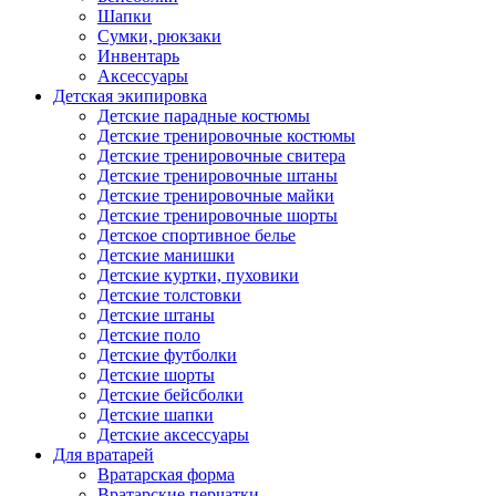
Шапки
Сумки, рюкзаки
Инвентарь
Аксессуары
Детская экипировка
Детские парадные костюмы
Детские тренировочные костюмы
Детские тренировочные свитера
Детские тренировочные штаны
Детские тренировочные майки
Детские тренировочные шорты
Детское спортивное белье
Детские манишки
Детские куртки, пуховики
Детские толстовки
Детские штаны
Детские поло
Детские футболки
Детские шорты
Детские бейсболки
Детские шапки
Детские аксессуары
Для вратарей
Вратарская форма
Вратарские перчатки