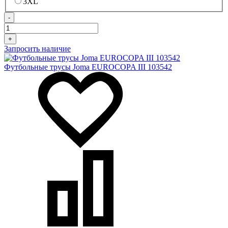
3XL
-
+
Запросить наличие
Футбольные трусы Joma EUROCOPA III 103542