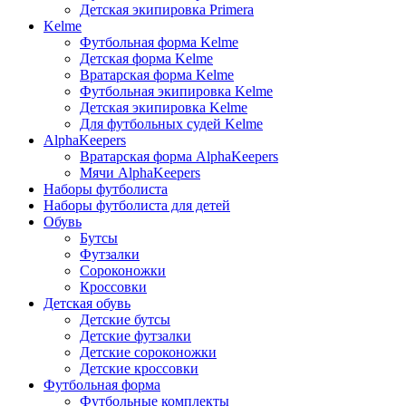
Детская экипировка Primera
Kelme
Футбольная форма Kelme
Детская форма Kelme
Вратарская форма Kelme
Футбольная экипировка Kelme
Детская экипировка Kelme
Для футбольных судей Kelme
AlphaKeepers
Вратарская форма AlphaKeepers
Мячи AlphaKeepers
Наборы футболиста
Наборы футболиста для детей
Обувь
Бутсы
Футзалки
Сороконожки
Кроссовки
Детская обувь
Детские бутсы
Детские футзалки
Детские сороконожки
Детские кроссовки
Футбольная форма
Футбольные комплекты