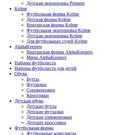
Детская экипировка Primera
Kelme
Футбольная форма Kelme
Детская форма Kelme
Вратарская форма Kelme
Футбольная экипировка Kelme
Детская экипировка Kelme
Для футбольных судей Kelme
AlphaKeepers
Вратарская форма AlphaKeepers
Мячи AlphaKeepers
Наборы футболиста
Наборы футболиста для детей
Обувь
Бутсы
Футзалки
Сороконожки
Кроссовки
Детская обувь
Детские бутсы
Детские футзалки
Детские сороконожки
Детские кроссовки
Футбольная форма
Футбольные комплекты