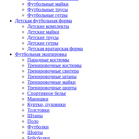
Футбольные майки
Футбольные трусы
Футбольные гетры
Детская футбольная форма
Детские комплекты
Детские майки
Детские трусы
Детские гетры
Детская вратарская форма
Футбольная экипировка
Парадные костюмы
Тренировочные костюмы
Тренировочные свитера
Тренировочные штаны
Тренировочные майки
Тренировочные шорты
Спортивное белье
Манишки
Куртки, пуховики
Толстовки
Штаны
Поло
Футболки
Шорты
Бейсболки