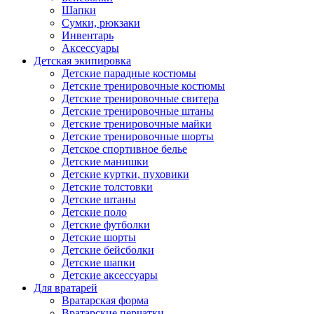
Шапки
Сумки, рюкзаки
Инвентарь
Аксессуары
Детская экипировка
Детские парадные костюмы
Детские тренировочные костюмы
Детские тренировочные свитера
Детские тренировочные штаны
Детские тренировочные майки
Детские тренировочные шорты
Детское спортивное белье
Детские манишки
Детские куртки, пуховики
Детские толстовки
Детские штаны
Детские поло
Детские футболки
Детские шорты
Детские бейсболки
Детские шапки
Детские аксессуары
Для вратарей
Вратарская форма
Вратарские перчатки