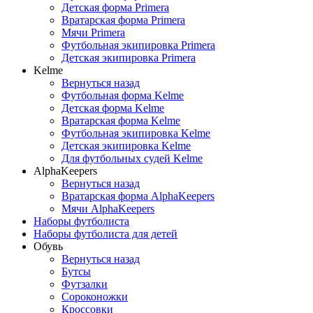
Детская форма Primera
Вратарская форма Primera
Мячи Primera
Футбольная экипировка Primera
Детская экипировка Primera
Kelme
Вернуться назад
Футбольная форма Kelme
Детская форма Kelme
Вратарская форма Kelme
Футбольная экипировка Kelme
Детская экипировка Kelme
Для футбольных судей Kelme
AlphaKeepers
Вернуться назад
Вратарская форма AlphaKeepers
Мячи AlphaKeepers
Наборы футболиста
Наборы футболиста для детей
Обувь
Вернуться назад
Бутсы
Футзалки
Сороконожки
Кроссовки