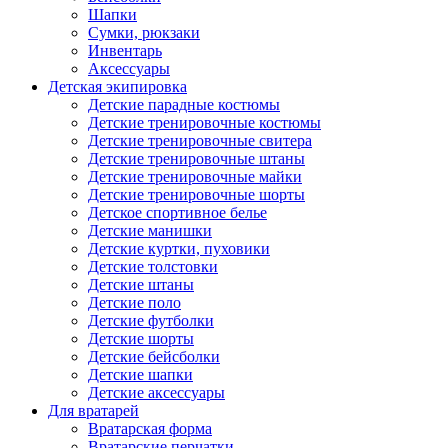
Шапки
Сумки, рюкзаки
Инвентарь
Аксессуары
Детская экипировка
Детские парадные костюмы
Детские тренировочные костюмы
Детские тренировочные свитера
Детские тренировочные штаны
Детские тренировочные майки
Детские тренировочные шорты
Детское спортивное белье
Детские манишки
Детские куртки, пуховики
Детские толстовки
Детские штаны
Детские поло
Детские футболки
Детские шорты
Детские бейсболки
Детские шапки
Детские аксессуары
Для вратарей
Вратарская форма
Вратарские перчатки