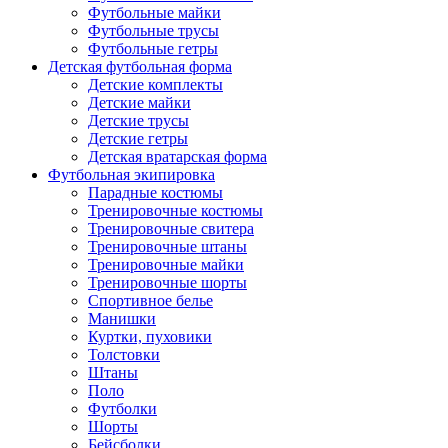
Футбольные майки
Футбольные трусы
Футбольные гетры
Детская футбольная форма
Детские комплекты
Детские майки
Детские трусы
Детские гетры
Детская вратарская форма
Футбольная экипировка
Парадные костюмы
Тренировочные костюмы
Тренировочные свитера
Тренировочные штаны
Тренировочные майки
Тренировочные шорты
Спортивное белье
Манишки
Куртки, пуховики
Толстовки
Штаны
Поло
Футболки
Шорты
Бейсболки