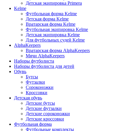
Детская экипировка Primera
Kelme
Футбольная форма Kelme
Детская форма Kelme
Вратарская форма Kelme
Футбольная экипировка Kelme
Детская экипировка Kelme
Для футбольных судей Kelme
AlphaKeepers
Вратарская форма AlphaKeepers
Мячи AlphaKeepers
Наборы футболиста
Наборы футболиста для детей
Обувь
Бутсы
Футзалки
Сороконожки
Кроссовки
Детская обувь
Детские бутсы
Детские футзалки
Детские сороконожки
Детские кроссовки
Футбольная форма
Футбольные комплекты