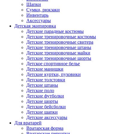
Шапки
Сумки, рюкзаки
Инвентарь
Аксессуары
Детская экипировка
Детские парадные костюмы
Детские тренировочные костюмы
Детские тренировочные свитера
Детские тренировочные штаны
Детские тренировочные майки
Детские тренировочные шорты
Детское спортивное белье
Детские манишки
Детские куртки, пуховики
Детские толстовки
Детские штаны
Детские поло
Детские футболки
Детские шорты
Детские бейсболки
Детские шапки
Детские аксессуары
Для вратарей
Вратарская форма
Вратарские перчатки