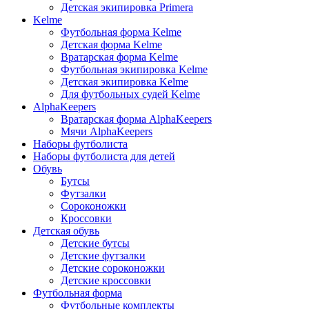
Детская экипировка Primera
Kelme
Футбольная форма Kelme
Детская форма Kelme
Вратарская форма Kelme
Футбольная экипировка Kelme
Детская экипировка Kelme
Для футбольных судей Kelme
AlphaKeepers
Вратарская форма AlphaKeepers
Мячи AlphaKeepers
Наборы футболиста
Наборы футболиста для детей
Обувь
Бутсы
Футзалки
Сороконожки
Кроссовки
Детская обувь
Детские бутсы
Детские футзалки
Детские сороконожки
Детские кроссовки
Футбольная форма
Футбольные комплекты