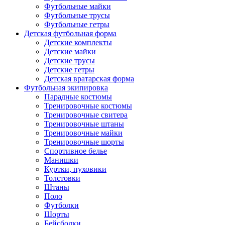
Футбольные майки
Футбольные трусы
Футбольные гетры
Детская футбольная форма
Детские комплекты
Детские майки
Детские трусы
Детские гетры
Детская вратарская форма
Футбольная экипировка
Парадные костюмы
Тренировочные костюмы
Тренировочные свитера
Тренировочные штаны
Тренировочные майки
Тренировочные шорты
Спортивное белье
Манишки
Куртки, пуховики
Толстовки
Штаны
Поло
Футболки
Шорты
Бейсболки