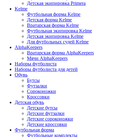
Детская экипировка Primera
Kelme
Футбольная форма Kelme
Детская форма Kelme
Вратарская форма Kelme
Футбольная экипировка Kelme
Детская экипировка Kelme
Для футбольных судей Kelme
AlphaKeepers
Вратарская форма AlphaKeepers
Мячи AlphaKeepers
Наборы футболиста
Наборы футболиста для детей
Обувь
Бутсы
Футзалки
Сороконожки
Кроссовки
Детская обувь
Детские бутсы
Детские футзалки
Детские сороконожки
Детские кроссовки
Футбольная форма
Футбольные комплекты