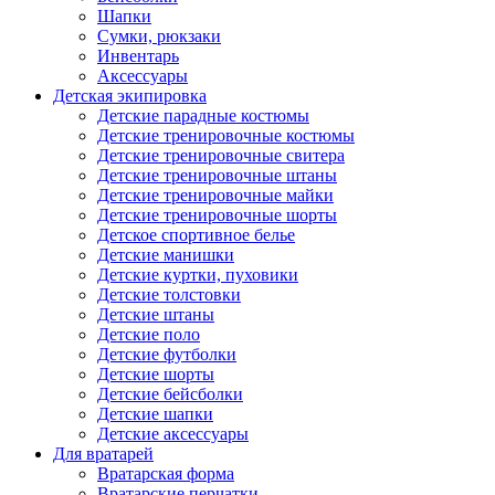
Шапки
Сумки, рюкзаки
Инвентарь
Аксессуары
Детская экипировка
Детские парадные костюмы
Детские тренировочные костюмы
Детские тренировочные свитера
Детские тренировочные штаны
Детские тренировочные майки
Детские тренировочные шорты
Детское спортивное белье
Детские манишки
Детские куртки, пуховики
Детские толстовки
Детские штаны
Детские поло
Детские футболки
Детские шорты
Детские бейсболки
Детские шапки
Детские аксессуары
Для вратарей
Вратарская форма
Вратарские перчатки