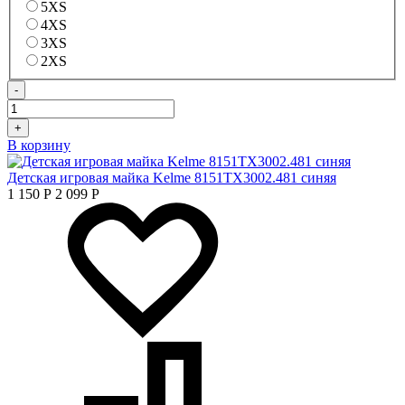
5XS
4XS
3XS
2XS
-
+
В корзину
Детская игровая майка Kelme 8151TX3002.481 синяя
1 150
Р
2 099
Р