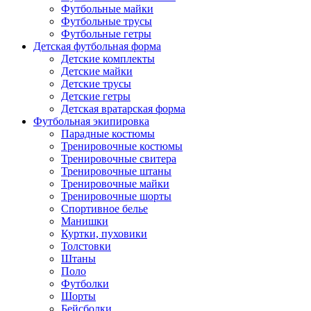
Футбольные майки
Футбольные трусы
Футбольные гетры
Детская футбольная форма
Детские комплекты
Детские майки
Детские трусы
Детские гетры
Детская вратарская форма
Футбольная экипировка
Парадные костюмы
Тренировочные костюмы
Тренировочные свитера
Тренировочные штаны
Тренировочные майки
Тренировочные шорты
Спортивное белье
Манишки
Куртки, пуховики
Толстовки
Штаны
Поло
Футболки
Шорты
Бейсболки