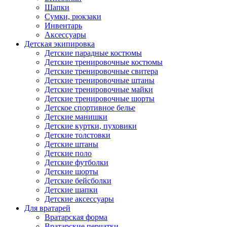
Шапки
Сумки, рюкзаки
Инвентарь
Аксессуары
Детская экипировка
Детские парадные костюмы
Детские тренировочные костюмы
Детские тренировочные свитера
Детские тренировочные штаны
Детские тренировочные майки
Детские тренировочные шорты
Детское спортивное белье
Детские манишки
Детские куртки, пуховики
Детские толстовки
Детские штаны
Детские поло
Детские футболки
Детские шорты
Детские бейсболки
Детские шапки
Детские аксессуары
Для вратарей
Вратарская форма
Вратарские перчатки