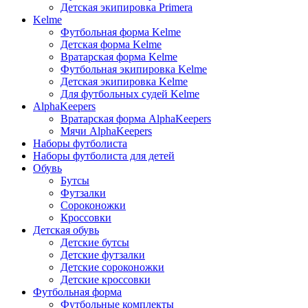
Детская экипировка Primera
Kelme
Футбольная форма Kelme
Детская форма Kelme
Вратарская форма Kelme
Футбольная экипировка Kelme
Детская экипировка Kelme
Для футбольных судей Kelme
AlphaKeepers
Вратарская форма AlphaKeepers
Мячи AlphaKeepers
Наборы футболиста
Наборы футболиста для детей
Обувь
Бутсы
Футзалки
Сороконожки
Кроссовки
Детская обувь
Детские бутсы
Детские футзалки
Детские сороконожки
Детские кроссовки
Футбольная форма
Футбольные комплекты