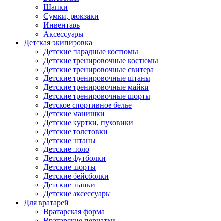
Шапки
Сумки, рюкзаки
Инвентарь
Аксессуары
Детская экипировка
Детские парадные костюмы
Детские тренировочные костюмы
Детские тренировочные свитера
Детские тренировочные штаны
Детские тренировочные майки
Детские тренировочные шорты
Детское спортивное белье
Детские манишки
Детские куртки, пуховики
Детские толстовки
Детские штаны
Детские поло
Детские футболки
Детские шорты
Детские бейсболки
Детские шапки
Детские аксессуары
Для вратарей
Вратарская форма
Вратарские перчатки