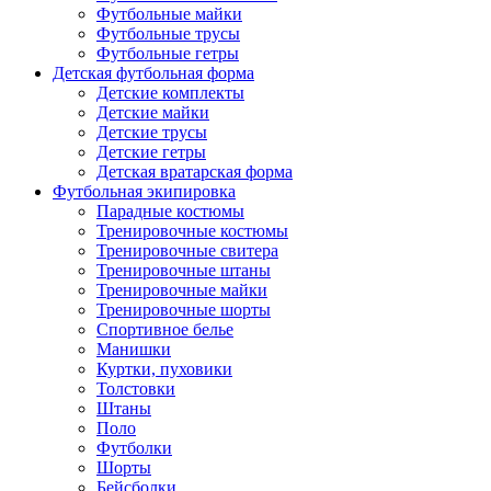
Футбольные майки
Футбольные трусы
Футбольные гетры
Детская футбольная форма
Детские комплекты
Детские майки
Детские трусы
Детские гетры
Детская вратарская форма
Футбольная экипировка
Парадные костюмы
Тренировочные костюмы
Тренировочные свитера
Тренировочные штаны
Тренировочные майки
Тренировочные шорты
Спортивное белье
Манишки
Куртки, пуховики
Толстовки
Штаны
Поло
Футболки
Шорты
Бейсболки