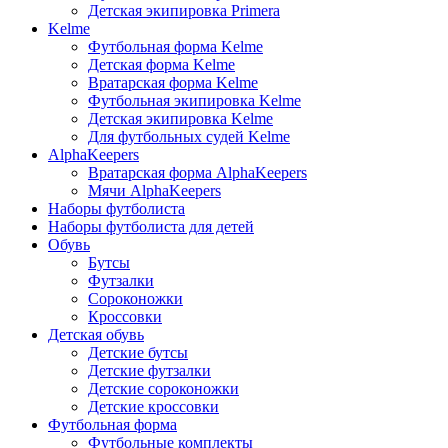
Детская экипировка Primera
Kelme
Футбольная форма Kelme
Детская форма Kelme
Вратарская форма Kelme
Футбольная экипировка Kelme
Детская экипировка Kelme
Для футбольных судей Kelme
AlphaKeepers
Вратарская форма AlphaKeepers
Мячи AlphaKeepers
Наборы футболиста
Наборы футболиста для детей
Обувь
Бутсы
Футзалки
Сороконожки
Кроссовки
Детская обувь
Детские бутсы
Детские футзалки
Детские сороконожки
Детские кроссовки
Футбольная форма
Футбольные комплекты