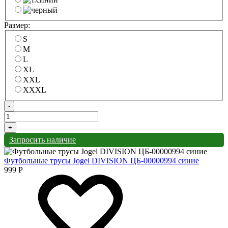
Размер:
S
M
L
XL
XXL
XXXL
-
+
Запросить наличие
Футбольные трусы Jogel DIVISION ЦБ-00000994 синие
999
Р