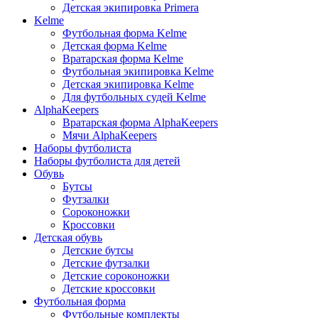
Детская экипировка Primera
Kelme
Футбольная форма Kelme
Детская форма Kelme
Вратарская форма Kelme
Футбольная экипировка Kelme
Детская экипировка Kelme
Для футбольных судей Kelme
AlphaKeepers
Вратарская форма AlphaKeepers
Мячи AlphaKeepers
Наборы футболиста
Наборы футболиста для детей
Обувь
Бутсы
Футзалки
Сороконожки
Кроссовки
Детская обувь
Детские бутсы
Детские футзалки
Детские сороконожки
Детские кроссовки
Футбольная форма
Футбольные комплекты