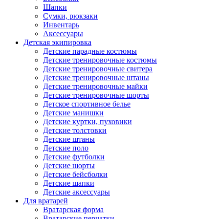
Шапки
Сумки, рюкзаки
Инвентарь
Аксессуары
Детская экипировка
Детские парадные костюмы
Детские тренировочные костюмы
Детские тренировочные свитера
Детские тренировочные штаны
Детские тренировочные майки
Детские тренировочные шорты
Детское спортивное белье
Детские манишки
Детские куртки, пуховики
Детские толстовки
Детские штаны
Детские поло
Детские футболки
Детские шорты
Детские бейсболки
Детские шапки
Детские аксессуары
Для вратарей
Вратарская форма
Вратарские перчатки