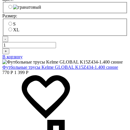
Размер:
S
XL
-
+
В корзину
Футбольные трусы Kelme GLOBAL K15Z434-1.400 синие
770
Р
1 399
Р