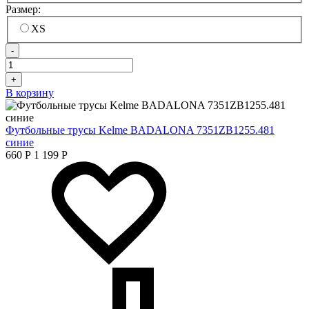
Размер:
XS
-
+
В корзину
Футбольные трусы Kelme BADALONA 7351ZB1255.481
синие
660
Р
1 199
Р