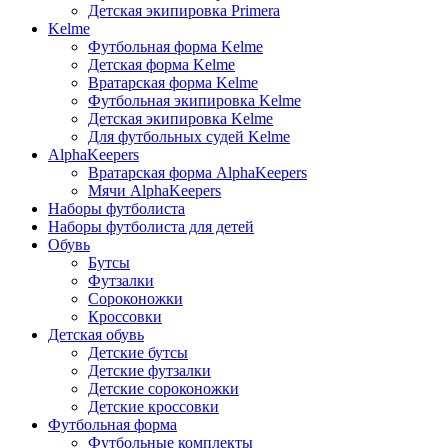
Детская экипировка Primera
Kelme
Футбольная форма Kelme
Детская форма Kelme
Вратарская форма Kelme
Футбольная экипировка Kelme
Детская экипировка Kelme
Для футбольных судей Kelme
AlphaKeepers
Вратарская форма AlphaKeepers
Мячи AlphaKeepers
Наборы футболиста
Наборы футболиста для детей
Обувь
Бутсы
Футзалки
Сороконожки
Кроссовки
Детская обувь
Детские бутсы
Детские футзалки
Детские сороконожки
Детские кроссовки
Футбольная форма
Футбольные комплекты