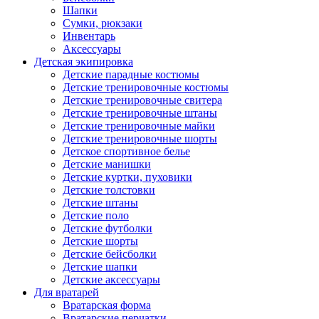
Шапки
Сумки, рюкзаки
Инвентарь
Аксессуары
Детская экипировка
Детские парадные костюмы
Детские тренировочные костюмы
Детские тренировочные свитера
Детские тренировочные штаны
Детские тренировочные майки
Детские тренировочные шорты
Детское спортивное белье
Детские манишки
Детские куртки, пуховики
Детские толстовки
Детские штаны
Детские поло
Детские футболки
Детские шорты
Детские бейсболки
Детские шапки
Детские аксессуары
Для вратарей
Вратарская форма
Вратарские перчатки